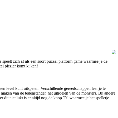
e speelt zich af als een soort puzzel platform game waarmee je de
el plezier komt kijken!
 een level kunt uitspelen. Verschillende gereedschappen leer je te
af maken van de tegenstander, het uitroeien van de monsters. Bij andere
r dit niet lukt is er altijd nog de knop `R` waarmee je het spelletje